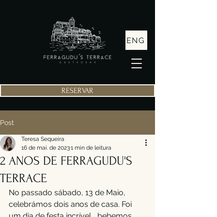
ENG
RESERVAR
Post
Teresa Sequeira
16 de mai. de 2023
1 min de leitura
2 ANOS DE FERRAGUDU'S
TERRACE
No passado sábado, 13 de Maio, 
celebrámos dois anos de casa. Foi 
um dia de festa incrível... bebemos, 