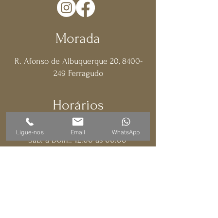
Morada
R. Afonso de Albuquerque 20,
8400-
249
Ferragudo
Horários
Seg. a Sex.: 17:00 às 00:00
Ligue-nos
Email
WhatsApp
​​Sáb. a Dom.: 12:00 às 00:00
Contatos
f.terrace.gastrobar@gmail.com