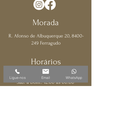
Morada
R. Afonso de Albuquerque 20,
8400-
249
Ferragudo
Horários
Seg. a Sex.: 17:00 às 00:00
Ligue-nos
Email
WhatsApp
​​Sáb. a Dom.: 12:00 às 00:00
Contatos
f.terrace.gastrobar@gmail.com